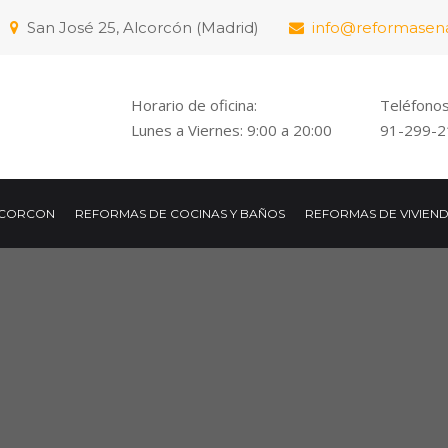
San José 25, Alcorcón (Madrid)
info@reformasen
Horario de oficina:
Teléfonos
Lunes a Viernes: 9:00 a 20:00
91-299-2
LCORCON
REFORMAS DE COCINAS Y BAÑOS
REFORMAS DE VIVIEN