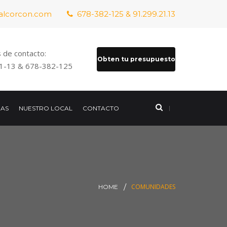
alcorcon.com
678-382-125 & 91.299.21.13
 de contacto:
Obten tu presupuesto
1-13 & 678-382-125
DAS
NUESTRO LOCAL
CONTACTO
COMUNIDADES
HOME