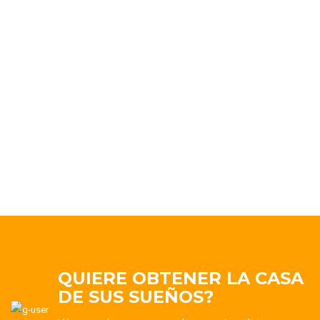
LOCALES, OFICINAS,
VIVIENDAS,
COMUNIDADES.
Disponemos de licencias para reformas integrales de
viviendas, I.T.E para comunidades, etc.
QUIERE OBTENER LA CASA
DE SUS SUEÑOS?