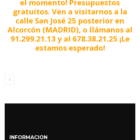
el momento! Presupuestos
gratuitos. Ven a visitarnos a la
calle San José 25 posterior en
Alcorcón (MADRID), o llámanos al
91.299.21.13 y al 678.38.21.25 ¡Le
estamos esperado!
INFORMACION