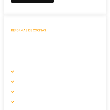
REFORMAS DE COCINAS
4.800 EUROS
COCINA DE 7 M²
Alicatado y solado.
Fontanería.
Mobiliario de cocina.
Electrodomésticos.